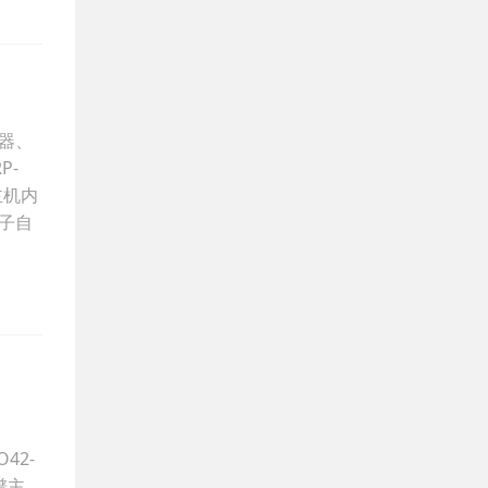
测器、
P-
主机内
离子自
42-
谱主