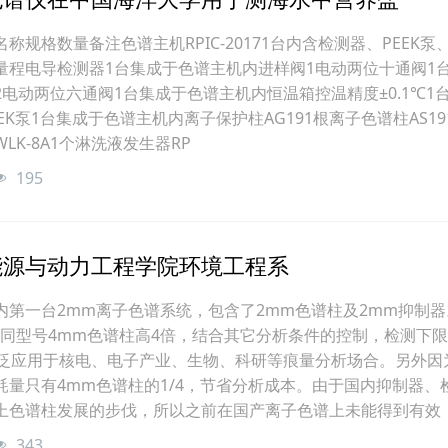
称规格数量备注色谱主机RPIC-20171台内含检测器、PEEK泵
量程电导检测器1台集成于色谱主机内进样阀1电动两位十通阀1
电动两位六通阀1台集成于色谱主机内恒温箱控温精度±0.1℃1
EK泵1台集成于色谱主机内离子保护柱AG191根离子色谱柱AS19
K-8A1个淋洗液发生器RP
195
能源与动力工程学院环境工程系
内第一台2mm离子色谱系统，包含了2mm色谱柱及2mm抑制器
比同型号4mm色谱柱高4倍，结合其它分析条件的控制，检测下
以广泛应用于核电、电子产业、生物、科研等痕量分析场合。另外因
耗量只有4mm色谱柱的1/4，节省分析成本。由于国内抑制器、
上色谱柱发展的步伐，所以之前在国产离子色谱上未能得到有效
343