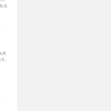
台集成
氯离
箱等。