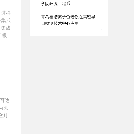
学院环境工程系
、进样
青岛睿谱离子色谱仪在高密孚
台集成
日检测技术中心应用
台集成
1根
。
限可达
为流
检测