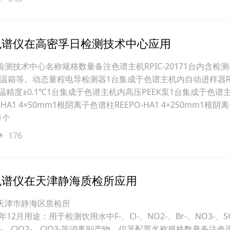
色谱仪在高密孚日检测技术中心应用
测技术中心名称规格数量备注色谱主机RPIC-20171台内含检
恒温箱等。动态量程电导检测器1台集成于色谱主机内自动进样器R
控温精度±0.1℃1台集成于色谱主机内高压PEEK泵1台集成于色谱
HA1 4×50mm1根阴离子色谱柱REEPO-HA1 4×250mm1根阴
1个
176
色谱仪在天津静海质检所应用
天津市静海区质检所
12月用途：用于检测饮用水中F-、Cl-、NO2-、Br-、NO3-、SO
-、ClO2-、ClO3-等消毒副产物。仪器配置名称规格数量备注色