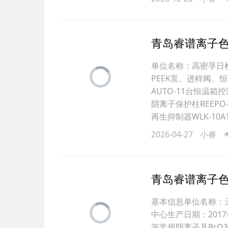
青岛睿谱离子
单位名称：高密孚日检
PEEK泵、进样阀、
AUTO-11台恒温箱
阴离子保护柱REEPO-
再生抑制器WLK-10A
2026-04-27
小睿
青岛睿谱离子
基本信息单位名称：
中心生产日期：2017年
等常规阴离子及BrO3