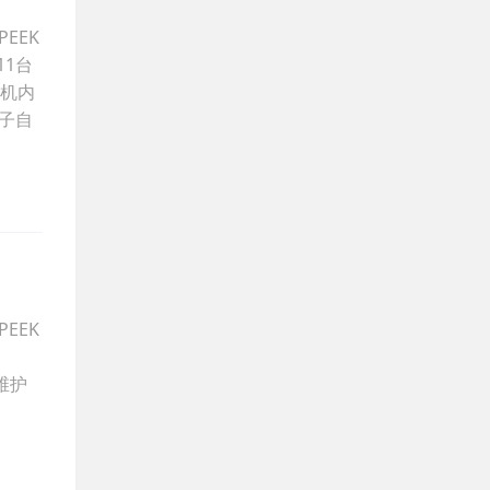
EEK
11台
主机内
离子自
EEK
维护