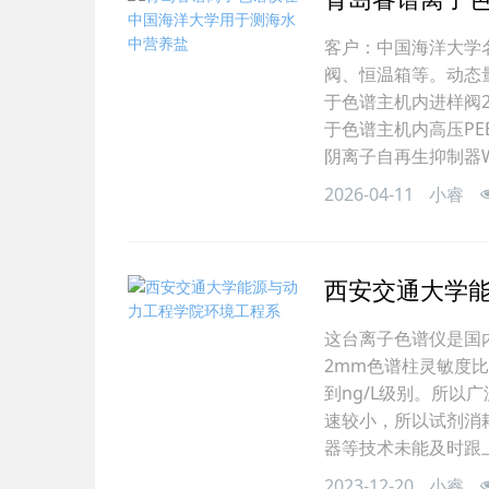
客户：中国海洋大学名
阀、恒温箱等。动态
于色谱主机内进样阀2
于色谱主机内高压PE
阴离子自再生抑制器WL
2026-04-11
小睿
西安交通大学
这台离子色谱仪是国
2mm色谱柱灵敏度
到ng/L级别。所
速较小，所以试剂消
器等技术未能及时跟
2023-12-20
小睿