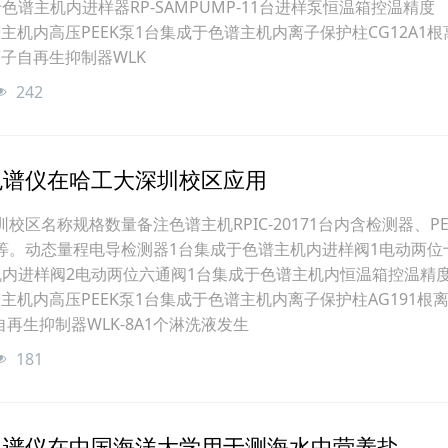
色谱主机内进样器RP-SAMPUMP-11台进样泵恒温箱控温精度
谱主机内高压PEEK泵1台集成于色谱主机内离子保护柱CG12A1根
离子自再生抑制器WLK
242
色谱仪在哈工大深圳校区应用
校区名称规格数量备注色谱主机RPIC-20171台内含检测器、PE
等。动态量程电导检测器1台集成于色谱主机内进样阀1电动两位
机内进样阀2电动两位六通阀1台集成于色谱主机内恒温箱控温精
色谱主机内高压PEEK泵1台集成于色谱主机内离子保护柱AG191根
自再生抑制器WLK-8A1个淋洗液发生
181
色谱仪在中国海洋大学用于测海水中营养盐