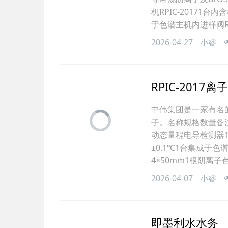
机RPIC-20171
于色谱主机内进样阀R
2026-04-27
小睿
RPIC-201
中伟集团是一家有名
子。名称规格数量备注
动态量程电导检测器1
±0.1℃1台集成于色
4×50mm1根阴离子色
2026-04-07
小睿
即墨利水水务