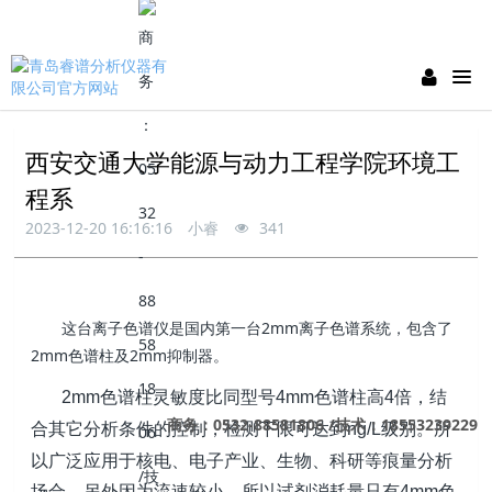
西安交通大学能源与动力工程学院环境工
程系
2023-12-20 16:16:16
小睿
341
这台离子色谱仪是国内第一台2mm离子色谱系统，包含了
2mm色谱柱及2mm抑制器。
色谱柱灵敏度比同型号
色谱柱高
倍，结
2mm
4mm
4
商务：0532-88581806 /技术：18553239229
合其它分析条件的控制，检测下限可达到
级别。所
ng/L
以广泛应用于核电、电子产业、生物、科研等痕量分析
场合。另外因为流速较小，所以试剂消耗量只有
色
4mm