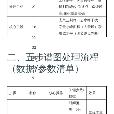
去掉杂峰，保留目标峰，准
处理目标
确判断峰起点/终点，保证峰
高/面积测量准确
①禁止判峰（去水峰干扰）
核心手段
②最小峰面积（去杂峰）③
峰宽水平（调节终点判断）
二、五步谱图处理流程
/
（数据
参数清单）
关键参数/
步骤
名称
核心操作
效果
数据
时间范
围：0分
基线不再