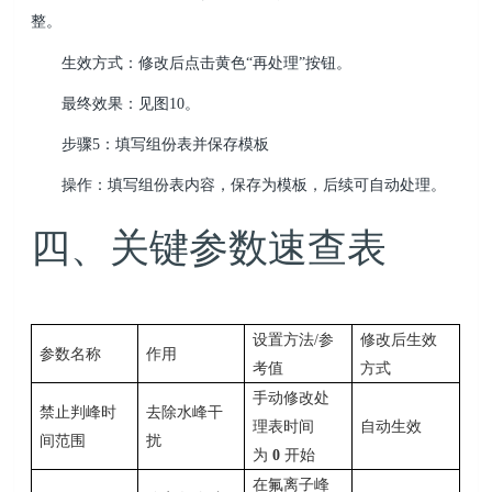
整。
生效方式：修改后点击黄色“再处理”按钮。
最终效果：见图10。
步骤5：填写组份表并保存模板
操作：填写组份表内容，保存为模板，后续可自动处理。
四、关键参数速查表
设置方法/参
修改后生效
参数名称
作用
考值
方式
手动修改处
禁止判峰时
去除水峰干
理表时间
自动生效
间范围
扰
为
0
开始
在氟离子峰