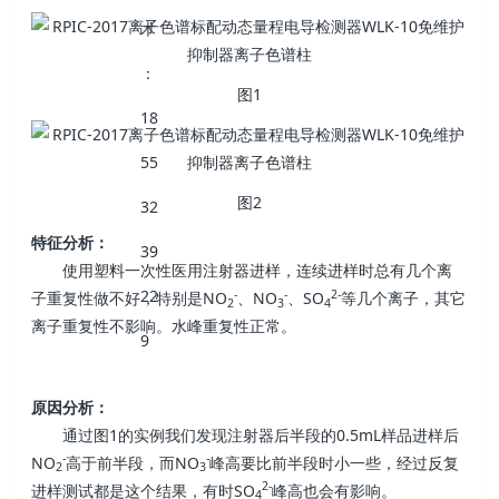
图1
图2
特征分析：
使用塑料一次性医用注射器进样，连续进样时总有几个离
-
-
2-
子重复性做不好，特别是NO
、NO
、SO
等几个离子，其它
2
3
4
离子重复性不影响。水峰重复性正常。
原因分析：
通过图1的实例我们发现注射器后半段的0.5mL样品进样后
-
-
NO
高于前半段，而NO
峰高要比前半段时小一些，经过反复
2
3
2-
进样测试都是这个结果，有时SO
峰高也会有影响。
4