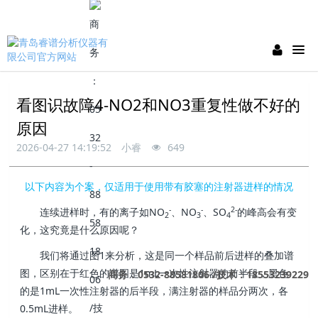
看图识故障4-NO2和NO3重复性做不好的
原因
2026-04-27 14:19:52
小睿
649
以下内容为个案，仅适用于使用带有胶塞的注射器进样的情况
-
-
2-
连续进样时，有的离子如NO
、NO
、SO
的峰高会有变
2
3
4
化，这究竟是什么原因呢？
我们将通过图1来分析，这是同一个样品前后进样的叠加谱
图，区别在于红色的谱图是1mL一次性注射器的前半段，黑色
商务：0532-88581806 /技术：18553239229
的是1mL一次性注射器的后半段，满注射器的样品分两次，各
0.5mL进样。