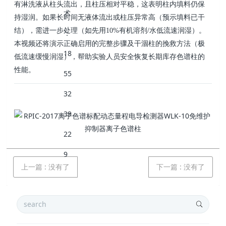
有淋洗液从柱头流出，且柱压相对平稳，这表明柱内填料仍保
持湿润。如果长时间无液体流出或柱压异常高（预示填料已干
结），需进一步处理（如先用
10%
有机溶剂
/
水低流速润湿）。
本视频还将演示正确启用的完整步骤及干涸柱的挽救方法（极
低流速缓慢润湿），帮助实验人员安全恢复长期库存色谱柱的
性能。
上一篇
:
没有了
下一篇
:
没有了