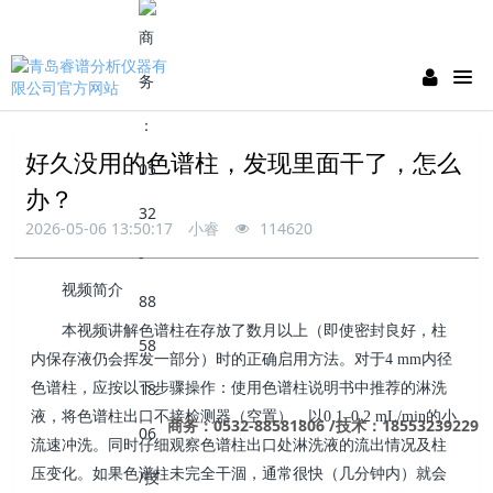
好久没用的色谱柱，发现里面干了，怎么
办？
2026-05-06 13:50:17
小睿
114620
视频简介
本视频讲解色谱柱在存放了数月以上（即使密封良好，柱
内保存液仍会挥发一部分）时的正确启用方法。对于
4 mm
内径
色谱柱，应按以下步骤操作：使用色谱柱说明书中推荐的淋洗
液，将色谱柱出口不接检测器（空置），以
0.1–0.2 mL/min
的小
商务：0532-88581806 /技术：18553239229
流速冲洗。同时仔细观察色谱柱出口处淋洗液的流出情况及柱
压变化。如果色谱柱未完全干涸，通常很快（几分钟内）就会