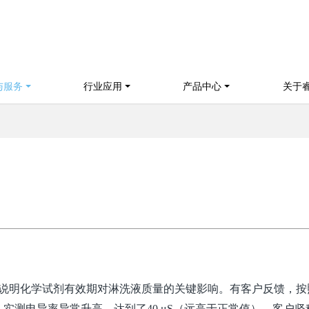
与服务
行业应用
产品中心
关于
说明化学试剂有效期对淋洗液质量的关键影响。有客户反馈，按
，实测电导率异常升高，达到了
40 μS
（远高于正常值）。客户坚