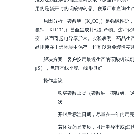
用的是新开封的碳酸钾药品。联系厂家查询生
原因分析：碳酸钾（
K₂CO₃
）是强碱性盐，
氢钾（
KHCO₃
）甚至生成其他副产物。这种化
变，从而引起电导率异常。实验表明，药品生
品即使在干燥环境中保存，也难以避免缓慢变
解决方案：客户换用最近生产的碳酸钾试
μS
），色谱基线平稳，峰形良好。
操作建议：
购买碳酸盐类（碳酸钠、碳酸钾、
次。
开封后标注日期，尽量在一年内用
若怀疑药品变质，可用电导率或
pH