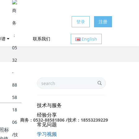
登录
注册
睿谱
联系我们
English
技术与服务
经验分享
商务：0532-88581806 /技术：18553239229
常见问题
照标
学习视频
称使