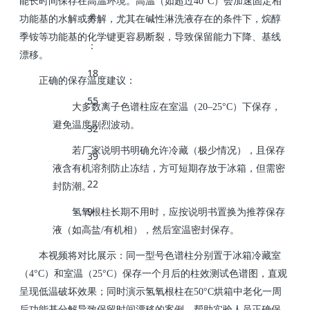
能长时间保存在高温环境。高温（如超过
40°C
）会加速固定相
功能基的水解或分解，尤其在碱性淋洗液存在的条件下，烷醇
季铵等功能基的化学键更容易断裂，导致保留能力下降、基线
漂移。
正确的保存温度建议：
大多数离子色谱柱应在室温（
20–25°C
）下保存，
避免温度剧烈波动。
若厂家说明书明确允许冷藏（极少情况），且保存
液含有机溶剂防止冻结，方可短期存放于冰箱，但需密
封防潮。
氢氧根柱长期不用时，应按说明书置换为推荐保存
液（如高盐
/
有机相），然后室温密封保存。
本视频将对比展示：同一型号色谱柱分别置于冰箱冷藏室
（
4°C
）和室温（
25°C
）保存一个月后的柱效测试色谱图，直观
呈现低温破坏效果；同时演示氢氧根柱在
50°C
烘箱中老化一周
后功能基分解导致保留时间漂移的案例。帮助实验人员正确保