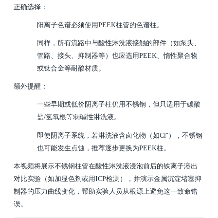
正确选择：
阳离子色谱必须使用
PEEK
柱管的色谱柱。
同样，所有流路中与酸性淋洗液接触的部件（如泵头、
管路、接头、抑制器等）也应选用
PEEK
、惰性聚合物
或钛合金等耐酸材质。
额外提醒：
一些早期或低价阴离子柱仍用不锈钢，但只适用于碳酸
盐
/
氢氧根等弱碱性淋洗液。
即使阴离子系统，若淋洗液含卤化物（如
Cl⁻
），不锈钢
也可能发生点蚀，推荐逐步更换为
PEEK
柱。
本视频将展示不锈钢柱管在酸性淋洗液浸泡前后的铁离子溶出
对比实验（如加显色剂或用
ICP
检测），并演示金属沉淀堵塞抑
制器的压力曲线变化，帮助实验人员从根源上避免这一致命错
误。