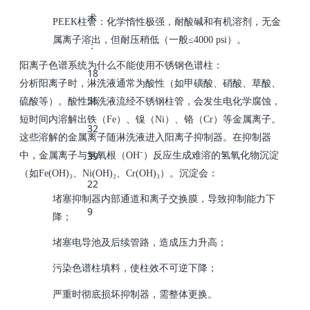
PEEK
柱管：化学惰性极强，耐酸碱和有机溶剂，无金
属离子溶出，但耐压稍低（一般
≤4000 psi
）。
阳离子色谱系统为什么不能使用不锈钢色谱柱：
分析阳离子时，淋洗液通常为酸性（如甲磺酸、硝酸、草酸、
硫酸等）。酸性淋洗液流经不锈钢柱管，会发生电化学腐蚀，
短时间内溶解出铁（
Fe
）、镍（
Ni
）、铬（
Cr
）等金属离子。
这些溶解的金属离子随淋洗液进入阳离子抑制器。在抑制器
中，金属离子与氢氧根（
OH⁻
）反应生成难溶的氢氧化物沉淀
（如
Fe(OH)₃
、
Ni(OH)₂
、
Cr(OH)₃
）。沉淀会：
堵塞抑制器内部通道和离子交换膜，导致抑制能力下
降；
堵塞电导池及后续管路，造成压力升高；
污染色谱柱填料，使柱效不可逆下降；
严重时彻底损坏抑制器，需整体更换。