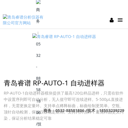
青岛睿谱 RP-AUTO-1 自动进样器
RP-AUTO-1自动进样器模块提供了最高120位样品进样，只需在软件
中设置序列即可自动分析，无人值守即可连续进样。5-500μL直接进
样，无需更换定量环。支持单点稀释标曲，标曲绘制更简单。空瓶、
商务：0532-88581806 /技术：18553239229
顶针自动检测，保证仪器稳定耐用。支持内外洗针，避免样品交叉污
染，保证分析结果稳定可靠