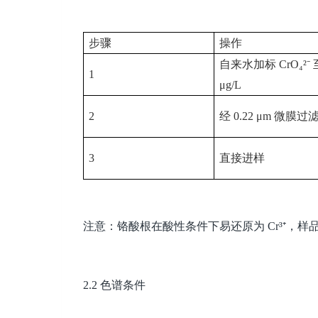
步骤
操作
自来水加标
CrO₄²⁻
1
μg/L
2
经
0.22 μm
微膜过
3
直接进样
注意：铬酸根在酸性条件下易还原为
Cr³⁺
，样
2.2
色谱条件