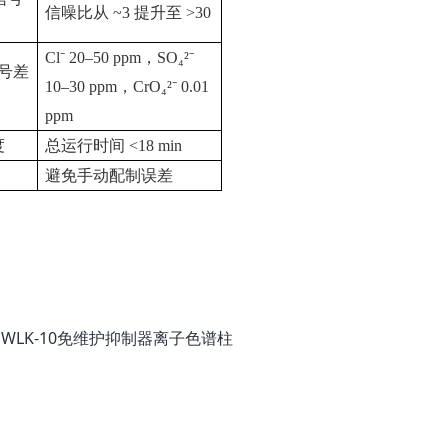
信噪比从
~3
提升至
>30
Cl⁻ 20–50 ppm
，
SO₄²⁻
号差
10–30 ppm
，
CrO₄²⁻ 0.01
ppm
度
总运行时间
<18 min
避免手动配制误差