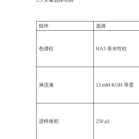
组件
选择
色谱柱
HA3
亲水性柱
淋洗液
13 mM KOH
等度
进样体积
250 μL