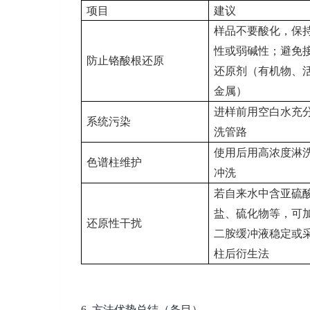
项目
建议
样品不要酸化，保
性或弱碱性；避免
防止铬酸根还原
还原剂（有机物、
金属）
进样前用空白水充
系统污染
洗管路
使用后用高浓度淋
色谱柱维护
冲洗
若自来水中含亚硫
盐、硫化物等，可
还原性干扰
二胺缓冲液稳定或
柱后衍生法
6.
方法优势总结（条目）