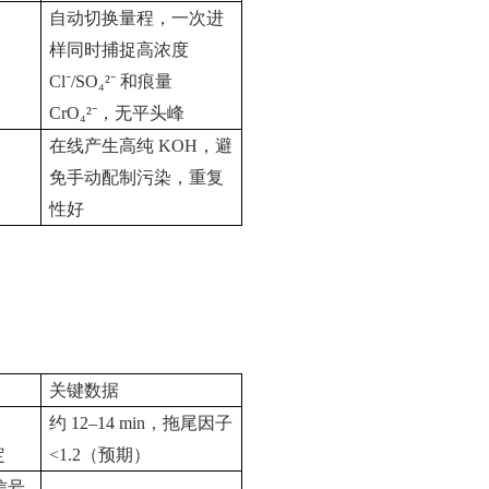
自动切换量程，一次进
样同时捕捉高浓度
Cl⁻/SO₄²⁻
和痕量
CrO₄²⁻
，无平头峰
在线产生高纯
KOH
，避
免手动配制污染，重复
性好
关键数据
约
12–14 min
，拖尾因子
定
<1.2
（预期）
信号