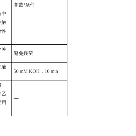
参数/条件
持中
接触
—
活性
分冲
避免残留
洗液
50 mM KOH
，
10 min
酸
加乙
—
采用