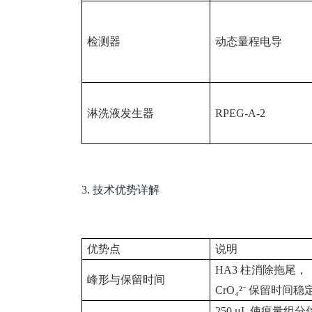
检测器
动态量程电导
淋洗液发生器
RPEG-A-2
3.
技术优势详解
优势点
说明
HA3
柱消除拖尾，
峰形与保留时间
CrO₄²⁻
保留时间稳
250 μL
使痕量组分