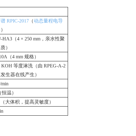
睿谱
RPIC-2017
（
动态量程电导
器
）
U-HA3
（
4 × 250 mm
，亲水性聚
基质）
10A
（
4 mm
规格）
M KOH
等度淋洗（由
RPEG-A-2
液发生器在线产生）
/min
（恒温）
L
（大体积，提高灵敏度）
in