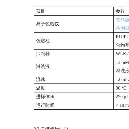
项目
参数
青岛
离子色谱仪
检测
RUIP
色谱柱
合物
抑制器
WLK-
13 m
淋洗液
淋洗
流速
1.0 mL
温度
30 ℃
进样体积
250 μ
运行时间
< 18 m
2.3
关键选择理由