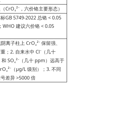
（CrO
²
，六价铬主要形态）
₄
⁻
GB 5749-2022 总铬 < 0.05
；WHO 建议六价铬 < 0.05
常规阴离子柱上 CrO
²
保留强、
₄
⁻
重；2. 自来水中 Cl
（几十
⁻
）和 SO
²
（几十 ppm）远高于
₄
⁻
rO
²
（μg/L 级别）；3. 不同
₄
⁻
号差异 >5000 倍