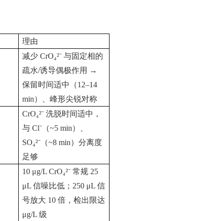
理由
减少
CrO₄²⁻
与固定相的
疏水
/
诱导偶极作用
→
保留时间适中（
12–14
min
）、峰形尖锐对称
CrO₄²⁻
洗脱时间适中，
与
Cl⁻
（
~5 min
）、
SO₄²⁻
（
~8 min
）分离度
足够
10 μg/L CrO₄²⁻
常规
25
μL
信噪比低；
250 μL
信
号放大
10
倍，检出限达
μg/L
级