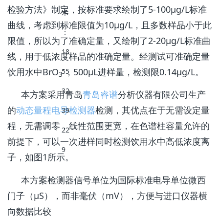
检验方法》制定，按标准要求绘制了5-100µg/L标准
曲线，考虑到标准限值为10µg/L，且多数样品小于此
限值，所以为了准确定量，又绘制了2-20µg/L标准曲
线，用于低浓度样品的准确定量。经测试可准确定量
-
饮用水中BrO
，500µL进样量，检测限0.14µg/L。
3
本方案采用青岛
青岛睿谱
分析仪器有限公司生产
的
动态量程电导检测器
检测，其优点在于无需设定量
程，无需调零，线性范围更宽，在色谱柱容量允许的
前提下，可以一次进样同时检测饮用水中高低浓度离
子，如图1所示。
本方案检测器信号单位为国际标准电导单位微西
门子（µS），而非毫伏（mV），方便与进口仪器横
向数据比较